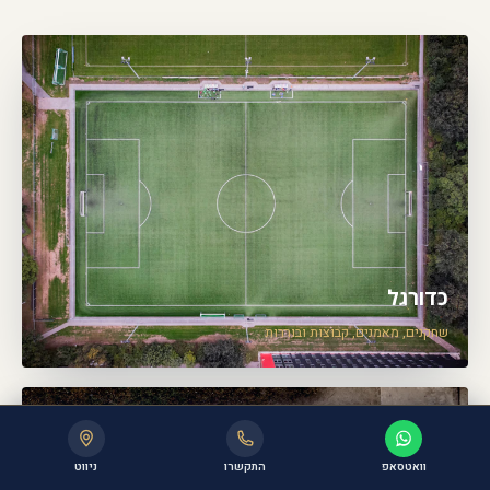
כדורגל
שחקנים, מאמנים, קבוצות ובוררות
וואטסאפ
התקשרו
ניווט