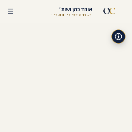
אוהד כהן ושות׳
☰
משרד עורכי דין ונוטריון