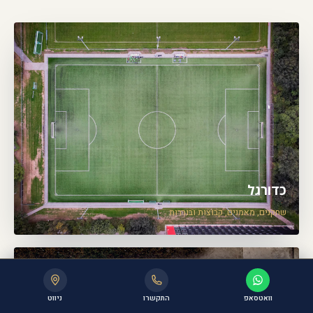
כדורגל
שחקנים, מאמנים, קבוצות ובוררות
וואטסאפ
התקשרו
ניווט