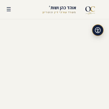
אוהד כהן ושות׳
☰
משרד עורכי דין ונוטריון