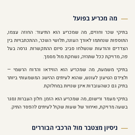
מה מכריע בפועל
בתיקי שכר וחוזים, מה שמכריע הוא התיעוד: החוזה עצמו,
התוספות שנחתמו לאורך העונה, תלושי השכר, ההתכתבויות בין
הצדדים והודעות שנשלחו סביב סיום ההתקשרות. גרסה בעל
פה, מדויקת ככל שתהיה, נשחקת מול מסמך.
בתיקי משמעת, מה שמכריע הוא הווידאו והדוח הרשמי —
ולצידם הטיעון לעונש, שהוא לעיתים ההישג המשמעותי ביותר
בתיק גם כשהעובדות אינן שנויות במחלוקת.
בתיקי מעמד ורישום, מה שמכריע הוא הזמן. חלון העברות נסגר
בשעה מדויקת, ואיחור של שעות שקול לעיתים להפסד התיק.
ניסיון מצטבר מול הרכבי הבוררים