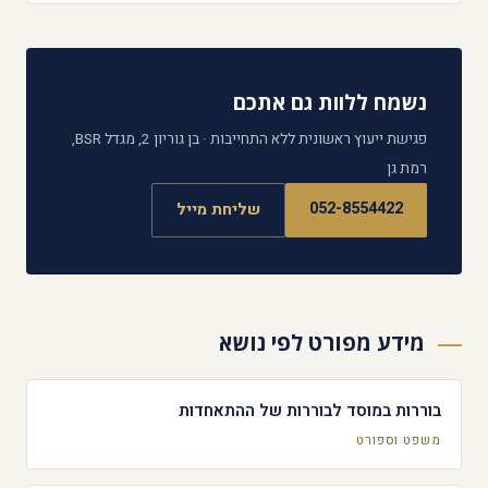
נשמח ללוות גם אתכם
פגישת ייעוץ ראשונית ללא התחייבות · בן גוריון 2, מגדל BSR,
רמת גן
052-8554422
שליחת מייל
מידע מפורט לפי נושא
בוררות במוסד לבוררות של ההתאחדות
משפט וספורט